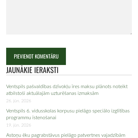
JAUNĀKIE IERAKSTI
Ventspils pašvaldības dzīvokļu īres maksu plānots noteikt
atbilstoši aktuālajām uzturēšanas izmaksām
26. jūn. 2026
Ventspils 6. vidusskolas korpusu pielāgo speciālo izglītības
programmu īstenošanai
19. jūn. 2026
Astoņu ēku pagrabstāvus pielāgo patvertnes vajadzībām