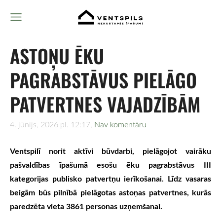
ASTOŅU ĒKU
PAGRABSTĀVUS PIELĀGO
PATVERTNES VAJADZĪBĀM
4. jūnijs, 2026 pl. 12:17,
Nav komentāru
Ventspilī norit aktīvi būvdarbi, pielāgojot vairāku
pašvaldības īpašumā esošu ēku pagrabstāvus III
kategorijas publisko patvertņu ierīkošanai. Līdz vasaras
beigām būs pilnībā pielāgotas astoņas patvertnes, kurās
paredzēta vieta 3861 personas uzņemšanai.