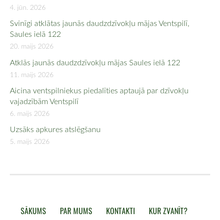
4. jūn. 2026
Svinīgi atklātas jaunās daudzdzīvokļu mājas Ventspilī,
Saules ielā 122
20. maijs 2026
Atklās jaunās daudzdzīvokļu mājas Saules ielā 122
11. maijs 2026
Aicina ventspilniekus piedalīties aptaujā par dzīvokļu
vajadzībām Ventspilī
6. maijs 2026
Uzsāks apkures atslēgšanu
5. maijs 2026
SĀKUMS
PAR MUMS
KONTAKTI
KUR ZVANĪT?