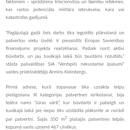
faktoriem – sprādziena triecienviļņa un šķembu ietekmes,
kas rastos potenciāla militāra iebrukuma, kara vai
katastrofas gadījumā.
“Pagājušajā gadā liels darbs tika ieguldīts plānošanā un
patvertņu vietu izvēlē. Ir piesaistīts Eiropas Savienības
finansējums projekta realizēšanai. Pašlaik norit aktīvi
būvdarbi, un jau tuvākajā laikā būs taustāms rezultāts,”
stāsta pašvaldības SIA “Ventspils nekustamie īpašumi”
valdes priekšsēdētājs Armīns Kleinbergs.
Pirmā adrese, kurā šopavasar tika uzsākta telpu
pielāgošana III kategorijas patvertnes ierīkošanai, bija
teātra nams “Jūras vārti”, kur būvdarbi ir pabeigti un
tuvākajā laikā pie ieejas tiks uzstādīta plāksnīte ar norādi
2
par patvertni. Šajās 350 m
plašajās patvertnes telpās
kopumā varēs uzņemt 467 cilvēkus.