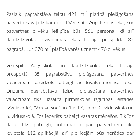
2
Pašlaik pagrabstāva telpu 421 m
platībā pielāgošana
patvertnes vajadzībām norit Ventspils Augstskolas ēkā, kur
patvertnes cilvēku ietilpība būs 561 persona, kā arī
daudzdzīvokļu dzīvojamās ēkas Lielajā prospektā 35
2
pagrabā, kur 370 m
platībā varēs uzņemt 476 cilvēkus.
Ventspils Augstskolā un daudzdzīvokļu ēkā Lielajā
prospektā 35 pagrabstāvu pielāgošanu patvertnes
vajadzībām paredzēts pabeigt jau tuvākā mēneša laikā.
Drīzumā pagrabstāvu telpu pielāgošana patvertnes
vajadzībām tiks uzsākta pirmsskolas izglītības iestādēs
“Zvaigznīte”, “Varavīksne” un “Eglīte”, kā arī 2. vidusskolā un
6. vidusskolā. Tos iecerēts pabeigt vasaras mēnešos. Tiklīdz
darbi tiks pabeigti, informācija par patvertnēm tiks
ievietota 112 aplikācijā, arī pie ieejām būs norādes par