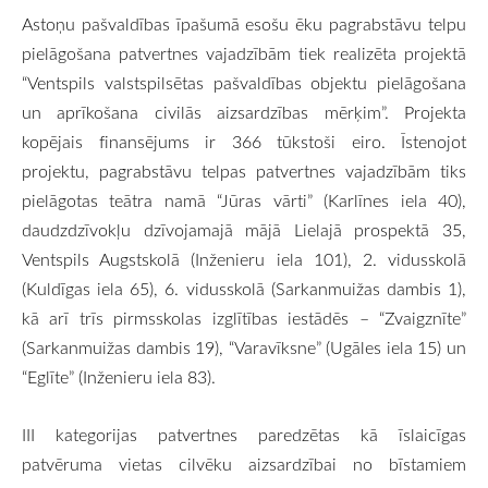
Astoņu pašvaldības īpašumā esošu ēku pagrabstāvu telpu
pielāgošana patvertnes vajadzībām tiek realizēta projektā
“Ventspils valstspilsētas pašvaldības objektu pielāgošana
un aprīkošana civilās aizsardzības mērķim”. Projekta
kopējais finansējums ir 366 tūkstoši eiro. Īstenojot
projektu, pagrabstāvu telpas patvertnes vajadzībām tiks
pielāgotas teātra namā “Jūras vārti” (Karlīnes iela 40),
daudzdzīvokļu dzīvojamajā mājā Lielajā prospektā 35,
Ventspils Augstskolā (Inženieru iela 101), 2. vidusskolā
(Kuldīgas iela 65), 6. vidusskolā (Sarkanmuižas dambis 1),
kā arī trīs pirmsskolas izglītības iestādēs – “Zvaigznīte”
(Sarkanmuižas dambis 19), “Varavīksne” (Ugāles iela 15) un
“Eglīte” (Inženieru iela 83).
III kategorijas patvertnes paredzētas kā īslaicīgas
patvēruma vietas cilvēku aizsardzībai no bīstamiem