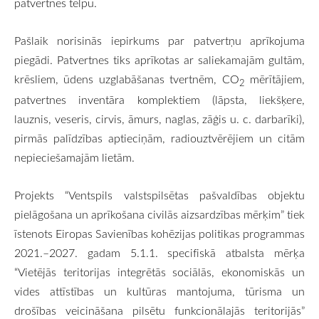
patvertnes telpu.
Pašlaik norisinās iepirkums par patvertņu aprīkojuma
piegādi. Patvertnes tiks aprīkotas ar saliekamajām gultām,
krēsliem, ūdens uzglabāšanas tvertnēm, CO
mērītājiem,
2
patvertnes inventāra komplektiem (lāpsta, liekšķere,
lauznis, veseris, cirvis, āmurs, naglas, zāģis u. c. darbarīki),
pirmās palīdzības aptieciņām, radiouztvērējiem un citām
nepieciešamajām lietām.
Projekts “Ventspils valstspilsētas pašvaldības objektu
pielāgošana un aprīkošana civilās aizsardzības mērķim” tiek
īstenots Eiropas Savienības kohēzijas politikas programmas
2021.–2027. gadam 5.1.1. specifiskā atbalsta mērķa
“Vietējās teritorijas integrētās sociālās, ekonomiskās un
vides attīstības un kultūras mantojuma, tūrisma un
drošības veicināšana pilsētu funkcionālajās teritorijās”