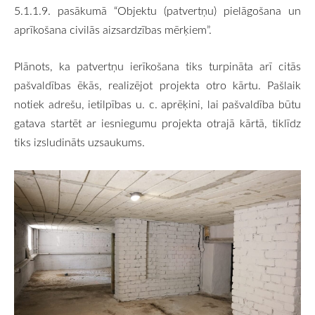
5.1.1.9. pasākumā “Objektu (patvertņu) pielāgošana un
aprīkošana civilās aizsardzības mērķiem”.
Plānots, ka patvertņu ierīkošana tiks turpināta arī citās
pašvaldības ēkās, realizējot projekta otro kārtu. Pašlaik
notiek adrešu, ietilpības u. c. aprēķini, lai pašvaldība būtu
gatava startēt ar iesniegumu projekta otrajā kārtā, tiklīdz
tiks izsludināts uzsaukums.