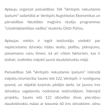
Aptauju organizē pašvaldības SIA “Ventspils nekustamie
īpašumi” sadarbībā ar Ventspils Augstskolas Ekonomikas un
pārvaldības fakultātes maģistra studiju programmas
“Uzņēmējdarbības vadība” studentu Didzi Pūliņu.
Aptaujas mērķis ir iegūt iedzīvotāju viedokli par
nepieciešamo dzīvokļu istabu skaitu, platību, plānojumu,
pieņemamo cenu līmeni, kā arī citiem faktoriem, kas ir
būtiski, izvēloties mājokli jaunā daudzdzīvokļu mājā.
Pašvaldības SIA “Ventspils nekustamie īpašumi” īstenotā
mājokļu būvniecība Saules ielā 122, Ventspilī, ir noslēguma
posmā, un objektā turpinās pēdējie darbi, lai jaunos īres
dzīvokļus sagatavotu nodošanai iedzīvotājiem. Īstenojot
projektu, Saules ielā 122 izbūvētas divas piecstāvu
daudzdzīvokļu mājas ar kopumā 60 īres dzīvokļiem, pilnu