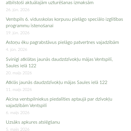
atbilstoši aktuālajām uzturēšanas izmaksām
26. jūn. 2026
Ventspils 6. vidusskolas korpusu pielāgo speciālo izglītības
programmu īstenošanai
19. jūn. 2026
Astoņu ēku pagrabstāvus pielāgo patvertnes vajadzībām
4. jūn. 2026
Svinīgi atklātas jaunās daudzdzīvokļu mājas Ventspilī,
Saules ielā 122
20. maijs 2026
Atklās jaunās daudzdzīvokļu mājas Saules ielā 122
11. maijs 2026
Aicina ventspilniekus piedalīties aptaujā par dzīvokļu
vajadzībām Ventspilī
6. maijs 2026
Uzsāks apkures atslēgšanu
5. maijs 2026