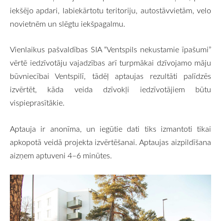
iekšējo apdari, labiekārtotu teritoriju, autostāvvietām, velo
novietnēm un slēgtu iekšpagalmu.
Vienlaikus pašvaldības SIA “Ventspils nekustamie īpašumi”
vērtē iedzīvotāju vajadzības arī turpmākai dzīvojamo māju
būvniecībai Ventspilī, tādēļ aptaujas rezultāti palīdzēs
izvērtēt, kāda veida dzīvokļi iedzīvotājiem būtu
vispieprasītākie.
Aptauja ir anonīma, un iegūtie dati tiks izmantoti tikai
apkopotā veidā projekta izvērtēšanai. Aptaujas aizpildīšana
aizņem aptuveni 4–6 minūtes.