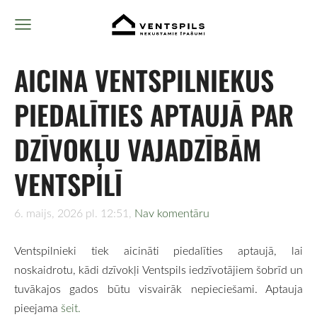
AICINA VENTSPILNIEKUS
PIEDALĪTIES APTAUJĀ PAR
DZĪVOKĻU VAJADZĪBĀM
VENTSPILĪ
6. maijs, 2026 pl. 12:51,
Nav komentāru
Ventspilnieki tiek aicināti piedalīties aptaujā, lai
noskaidrotu, kādi dzīvokļi Ventspils iedzīvotājiem šobrīd un
tuvākajos gados būtu visvairāk nepieciešami. Aptauja
pieejama
šeit.