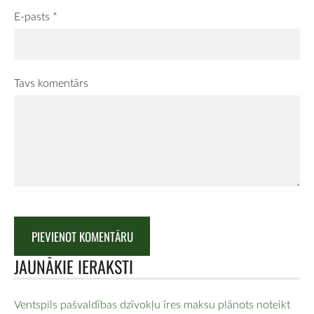
E-pasts *
Tavs komentārs
JAUNĀKIE IERAKSTI
Ventspils pašvaldības dzīvokļu īres maksu plānots noteikt