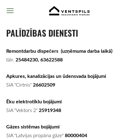
PALĪDZĪBAS DIENESTI
Remontdarbu dispečers
(uzņēmuma darba laikā)
25484230,
63622588
tālr.
Apkures, kanalizācijas un ūdensvada bojājumi
26602509
SIA "Cirtnis"
Ēku elektrotīklu bojājumi
25919348
SIA "Vektors 2"
Gāzes sistēmas bojājumi
80000404
SIA "Latvijas propāna gāze"