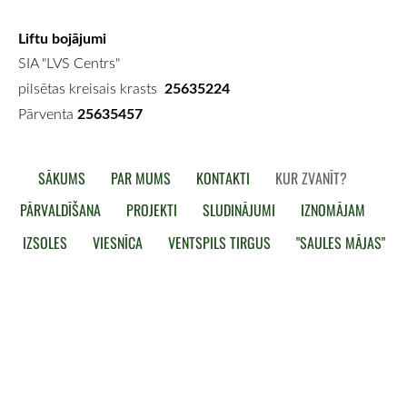
Liftu bojājumi
SIA "LVS Centrs"
25635224
pilsētas kreisais krasts
25635457
Pārventa
SĀKUMS
PAR MUMS
KONTAKTI
KUR ZVANĪT?
PĀRVALDĪŠANA
PROJEKTI
SLUDINĀJUMI
IZNOMĀJAM
IZSOLES
VIESNĪCA
VENTSPILS TIRGUS
"SAULES MĀJAS"