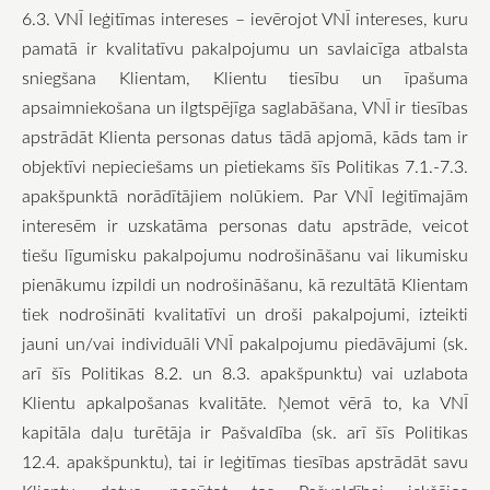
6.3. VNĪ leģitīmas intereses – ievērojot VNĪ intereses, kuru
pamatā ir kvalitatīvu pakalpojumu un savlaicīga atbalsta
sniegšana Klientam, Klientu tiesību un īpašuma
apsaimniekošana un ilgtspējīga saglabāšana, VNĪ ir tiesības
apstrādāt Klienta personas datus tādā apjomā, kāds tam ir
objektīvi nepieciešams un pietiekams šīs Politikas 7.1.-7.3.
apakšpunktā norādītājiem nolūkiem. Par VNĪ leģitīmajām
interesēm ir uzskatāma personas datu apstrāde, veicot
tiešu līgumisku pakalpojumu nodrošināšanu vai likumisku
pienākumu izpildi un nodrošināšanu, kā rezultātā Klientam
tiek nodrošināti kvalitatīvi un droši pakalpojumi, izteikti
jauni un/vai individuāli VNĪ pakalpojumu piedāvājumi (sk.
arī šīs Politikas 8.2. un 8.3. apakšpunktu) vai uzlabota
Klientu apkalpošanas kvalitāte. Ņemot vērā to, ka VNĪ
kapitāla daļu turētāja ir Pašvaldība (sk. arī šīs Politikas
12.4. apakšpunktu), tai ir leģitīmas tiesības apstrādāt savu