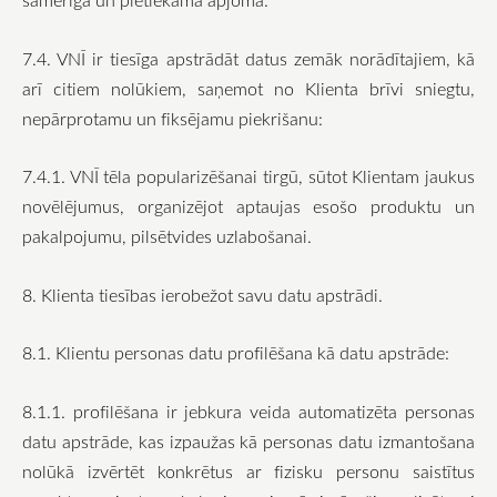
7.4. VNĪ ir tiesīga apstrādāt datus zemāk norādītajiem, kā
arī citiem nolūkiem, saņemot no Klienta brīvi sniegtu,
nepārprotamu un fiksējamu piekrišanu:
7.4.1. VNĪ tēla popularizēšanai tirgū, sūtot Klientam jaukus
novēlējumus, organizējot aptaujas esošo produktu un
pakalpojumu, pilsētvides uzlabošanai.
8. Klienta tiesības ierobežot savu datu apstrādi.
8.1. Klientu personas datu profilēšana kā datu apstrāde:
8.1.1. profilēšana ir jebkura veida automatizēta personas
datu apstrāde, kas izpaužas kā personas datu izmantošana
nolūkā izvērtēt konkrētus ar fizisku personu saistītus