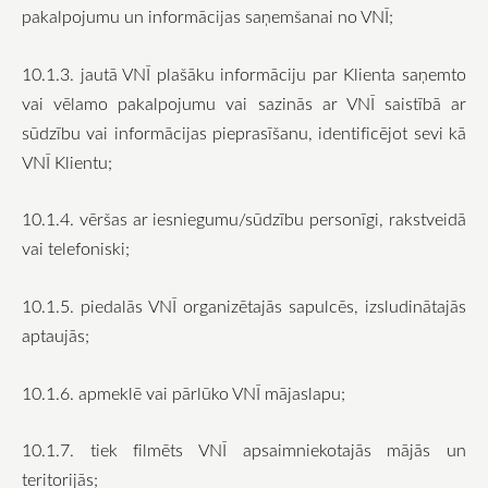
pakalpojumu un informācijas saņemšanai no VNĪ;
10.1.3. jautā VNĪ plašāku informāciju par Klienta saņemto
vai vēlamo pakalpojumu vai sazinās ar VNĪ saistībā ar
sūdzību vai informācijas pieprasīšanu, identificējot sevi kā
VNĪ Klientu;
10.1.4. vēršas ar iesniegumu/sūdzību personīgi, rakstveidā
vai telefoniski;
10.1.5. piedalās VNĪ organizētajās sapulcēs, izsludinātajās
aptaujās;
10.1.6. apmeklē vai pārlūko VNĪ mājaslapu;
10.1.7. tiek filmēts VNĪ apsaimniekotajās mājās un
teritorijās;