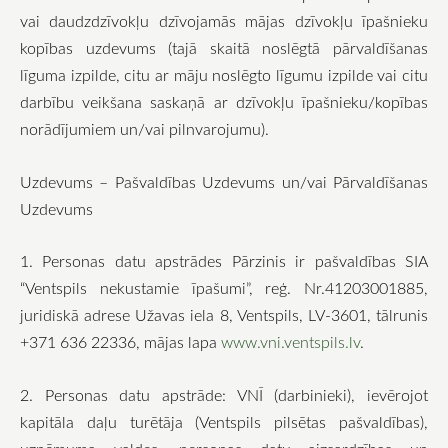
vai daudzdzīvokļu dzīvojamās mājas dzīvokļu īpašnieku
kopības uzdevums (tajā skaitā noslēgtā pārvaldīšanas
līguma izpilde, citu ar māju noslēgto līgumu izpilde vai citu
darbību veikšana saskaņā ar dzīvokļu īpašnieku/kopības
norādījumiem un/vai pilnvarojumu).
Uzdevums – Pašvaldības Uzdevums un/vai Pārvaldīšanas
Uzdevums
1. Personas datu apstrādes Pārzinis ir pašvaldības SIA
“Ventspils nekustamie īpašumi”, reģ. Nr.41203001885,
juridiskā adrese Užavas iela 8, Ventspils, LV-3601, tālrunis
+371 636 22336, mājas lapa
www.vni.ventspils.lv
.
2. Personas datu apstrāde: VNĪ (darbinieki), ievērojot
kapitāla daļu turētāja (Ventspils pilsētas pašvaldības),