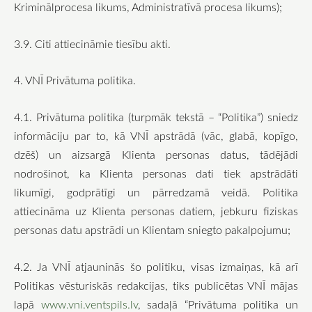
Kriminālprocesa likums, Administratīvā procesa likums);
3.9. Citi attiecināmie tiesību akti.
4. VNĪ Privātuma politika.
4.1. Privātuma politika (turpmāk tekstā – “Politika”) sniedz
informāciju par to, kā VNĪ apstrādā (vāc, glabā, kopīgo,
dzēš) un aizsargā Klienta personas datus, tādējādi
nodrošinot, ka Klienta personas dati tiek apstrādāti
likumīgi, godprātīgi un pārredzamā veidā. Politika
attiecināma uz Klienta personas datiem, jebkuru fiziskas
personas datu apstrādi un Klientam sniegto pakalpojumu;
4.2. Ja VNĪ atjauninās šo politiku, visas izmaiņas, kā arī
Politikas vēsturiskās redakcijas, tiks publicētas VNĪ mājas
lapā
www.vni.ventspils.lv
, sadaļā “Privātuma politika un