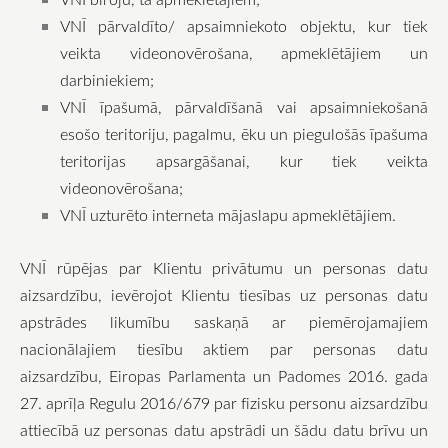
VNĪ pārvaldīto/ apsaimniekoto objektu, kur tiek
veikta videonovērošana, apmeklētājiem un
darbiniekiem;
VNĪ īpašumā, pārvaldīšanā vai apsaimniekošanā
esošo teritoriju, pagalmu, ēku un piegulošās īpašuma
teritorijas apsargāšanai, kur tiek veikta
videonovērošana;
VNĪ uzturēto interneta mājaslapu apmeklētājiem.
VNĪ rūpējas par Klientu privātumu un personas datu
aizsardzību, ievērojot Klientu tiesības uz personas datu
apstrādes likumību saskaņā ar piemērojamajiem
nacionālajiem tiesību aktiem par personas datu
aizsardzību, Eiropas Parlamenta un Padomes 2016. gada
27. aprīļa Regulu 2016/679 par fizisku personu aizsardzību
attiecībā uz personas datu apstrādi un šādu datu brīvu un