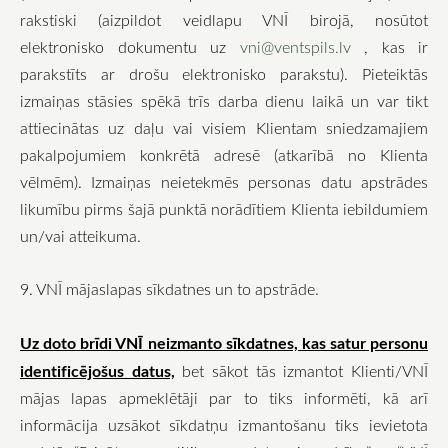
rakstiski (aizpildot veidlapu VNĪ birojā, nosūtot
elektronisko dokumentu uz
vni@ventspils.lv
, kas ir
parakstīts ar drošu elektronisko parakstu). Pieteiktās
izmaiņas stāsies spēkā trīs darba dienu laikā un var tikt
attiecinātas uz daļu vai visiem Klientam sniedzamajiem
pakalpojumiem konkrētā adresē (atkarībā no Klienta
vēlmēm). Izmaiņas neietekmēs personas datu apstrādes
likumību pirms šajā punktā norādītiem Klienta iebildumiem
un/vai atteikuma.
9. VNĪ mājaslapas sīkdatnes un to apstrāde.
Uz doto brīdi VNĪ neizmanto sīkdatnes, kas satur personu
identificējošus datus,
bet sākot tās izmantot Klienti/VNĪ
mājas lapas apmeklētāji par to tiks informēti, kā arī
informācija uzsākot sīkdatņu izmantošanu tiks ievietota