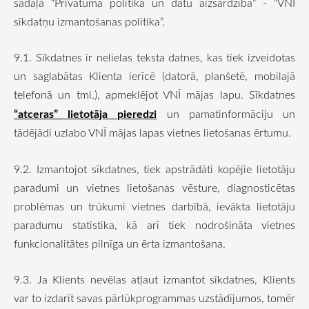
sadaļā “Privātuma politika un datu aizsardzība” - “VNĪ
sīkdatņu izmantošanas politika”.
9.1. Sīkdatnes ir nelielas teksta datnes, kas tiek izveidotas
un saglabātas Klienta ierīcē (datorā, planšetē, mobilajā
telefonā un tml.), apmeklējot VNĪ mājas lapu. Sīkdatnes
“atceras”
lietotāja pieredzi
un pamatinformāciju un
tādējādi uzlabo VNĪ mājas lapas vietnes lietošanas ērtumu.
9.2. Izmantojot sīkdatnes, tiek apstrādāti kopējie lietotāju
paradumi un vietnes lietošanas vēsture, diagnosticētas
problēmas un trūkumi vietnes darbībā, ievākta lietotāju
paradumu statistika, kā arī tiek nodrošināta vietnes
funkcionalitātes pilnīga un ērta izmantošana.
9.3. Ja Klients nevēlas atļaut izmantot sīkdatnes, Klients
var to izdarīt savas pārlūkprogrammas uzstādījumos, tomēr