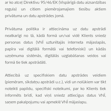
ar ko atceļ Direktīvu 95/46/EK (Vispārīgā datu aizsardzības
regula) un citiem piemērojamajiem tiesību aktiem
privātuma un datu apstrādes jomā.
Privātuma politika ir attiecināma uz datu apstrādi
neatkarīgi no tā, kādā formā un/vai vidē Klients sniedz
personas datus (VNĪ uzturētajās interneta mājaslapās,
papīra vai digitālā formātā vai telefoniski) un kādās
uzņēmuma sistēmās, digitālās uzglabāšanas veidos vai
formā tie tiek apstrādāti.
Attiecībā uz specifiskiem datu apstrādes veidiem
(piemēram, sīkdatņu apstrādi u.c.), vidi un nolūkiem var tikt
noteikti papildu, specifiski noteikumi, par ko Klients tiek
informēts brīdī, kad viņš sniedz attiecīgus datus VNĪ,
saņem pakalpojumu vai apmeklē VNĪ mājaslapu.