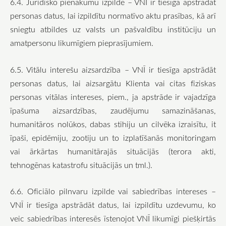
6.4. Juridisko pienākumu izpilde – VNĪ ir tiesīga apstrādāt
personas datus, lai izpildītu normatīvo aktu prasības, kā arī
sniegtu atbildes uz valsts un pašvaldību institūciju un
amatpersonu likumīgiem pieprasījumiem.
6.5. Vitālu interešu aizsardzība – VNĪ ir tiesīga apstrādāt
personas datus, lai aizsargātu Klienta vai citas fiziskas
personas vitālas intereses, piem., ja apstrāde ir vajadzīga
īpašuma aizsardzības, zaudējumu samazināšanas,
humanitāros nolūkos, dabas stihiju un cilvēka izraisītu, it
īpaši, epidēmiju, zootiju un to izplatīšanās monitoringam
vai ārkārtas humanitārajās situācijās (terora akti,
tehnogēnas katastrofu situācijās un tml.).
6.6. Oficiālo pilnvaru izpilde vai sabiedrības intereses –
VNĪ ir tiesīga apstrādāt datus, lai izpildītu uzdevumu, ko
veic sabiedrības interesēs īstenojot VNĪ likumīgi piešķirtās