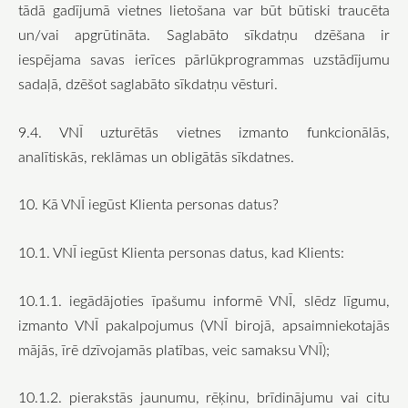
tādā gadījumā vietnes lietošana var būt būtiski traucēta
un/vai apgrūtināta. Saglabāto sīkdatņu dzēšana ir
iespējama savas ierīces pārlūkprogrammas uzstādījumu
sadaļā, dzēšot saglabāto sīkdatņu vēsturi.
9.4. VNĪ uzturētās vietnes izmanto funkcionālās,
analītiskās, reklāmas un obligātās sīkdatnes.
10. Kā VNĪ iegūst Klienta personas datus?
10.1. VNĪ iegūst Klienta personas datus, kad Klients:
10.1.1. iegādājoties īpašumu informē VNĪ, slēdz līgumu,
izmanto VNĪ pakalpojumus (VNĪ birojā, apsaimniekotajās
mājās, īrē dzīvojamās platības, veic samaksu VNĪ);
10.1.2. pierakstās jaunumu, rēķinu, brīdinājumu vai citu