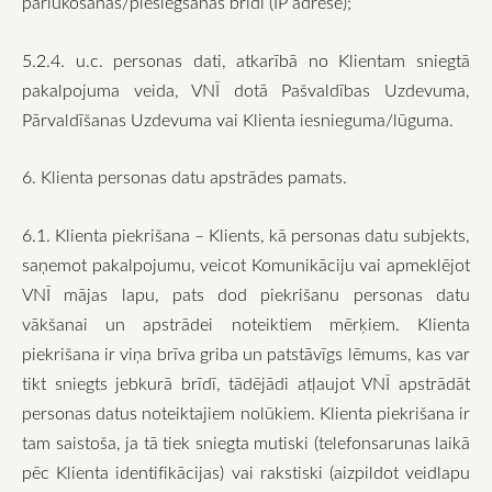
pārlūkošanas/pieslēgšanās brīdī (IP adrese);
5.2.4. u.c. personas dati, atkarībā no Klientam sniegtā
pakalpojuma veida, VNĪ dotā Pašvaldības Uzdevuma,
Pārvaldīšanas Uzdevuma vai Klienta iesnieguma/lūguma.
6. Klienta personas datu apstrādes pamats.
6.1. Klienta piekrišana – Klients, kā personas datu subjekts,
saņemot pakalpojumu, veicot Komunikāciju vai apmeklējot
VNĪ mājas lapu, pats dod piekrišanu personas datu
vākšanai un apstrādei noteiktiem mērķiem. Klienta
piekrišana ir viņa brīva griba un patstāvīgs lēmums, kas var
tikt sniegts jebkurā brīdī, tādējādi atļaujot VNĪ apstrādāt
personas datus noteiktajiem nolūkiem. Klienta piekrišana ir
tam saistoša, ja tā tiek sniegta mutiski (telefonsarunas laikā
pēc Klienta identifikācijas) vai rakstiski (aizpildot veidlapu