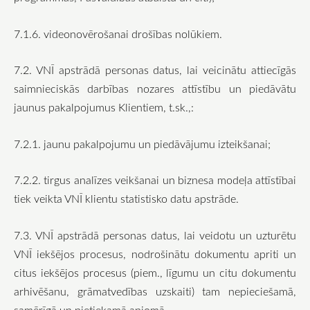
7.1.6. videonovērošanai drošības nolūkiem.
7.2. VNĪ apstrādā personas datus, lai veicinātu attiecīgās
saimnieciskās darbības nozares attīstību un piedāvātu
jaunus pakalpojumus Klientiem, t.sk.,:
7.2.1. jaunu pakalpojumu un piedāvājumu izteikšanai;
7.2.2. tirgus analīzes veikšanai un biznesa modeļa attīstībai
tiek veikta VNĪ klientu statistisko datu apstrāde.
7.3. VNĪ apstrādā personas datus, lai veidotu un uzturētu
VNĪ iekšējos procesus, nodrošinātu dokumentu apriti un
citus iekšējos procesus (piem., līgumu un citu dokumentu
arhivēšanu, grāmatvedības uzskaiti) tam nepieciešamā,
samērīgā un pietiekamā apjomā.