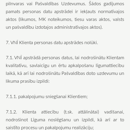
pilnvaras vai Pašvaldības Uzdevumus. Šādos gadījumos
pamats personas datu apstrādei ir iekļauts normatīvajos
aktos (likumos, MK noteikumos, tiesu varas aktos, valsts
un pašvaldību izdotajos administratīvajos aktos).
7. VNĪ Klienta personas datu apstrādes nolūki.
7.1. VNĪ apstrādā personas datus, lai nodrošinātu Klientam
kvalitatīvu, savlaicīgu un ērtu apkalpošanu līgumattiecību
laikā, kā arī lai nodrošinātu Pašvaldības doto uzdevumu un
likuma prasību izpildi:
7.1.1. pakalpojumu sniegšanai Klientiem;
7.1.2. Klienta attiecību (t.sk. attālinātai) vadīšanai,
nodrošinot Līguma noslēgšanu un izpildi, kā arī ar to
saistīto procesu un pakalpojumu realizāciju;