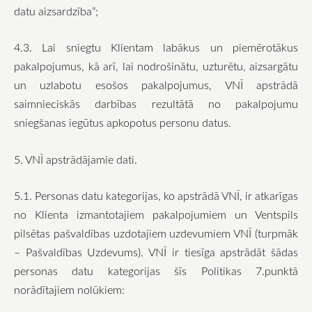
datu aizsardzība”;
4.3. Lai sniegtu Klientam labākus un piemērotākus
pakalpojumus, kā arī, lai nodrošinātu, uzturētu, aizsargātu
un uzlabotu esošos pakalpojumus, VNĪ apstrādā
saimnieciskās darbības rezultātā no pakalpojumu
sniegšanas iegūtus apkopotus personu datus.
5. VNĪ apstrādājamie dati.
5.1. Personas datu kategorijas, ko apstrādā VNĪ, ir atkarīgas
no Klienta izmantotajiem pakalpojumiem un Ventspils
pilsētas pašvaldības uzdotajiem uzdevumiem VNĪ (turpmāk
– Pašvaldības Uzdevums). VNĪ ir tiesīga apstrādāt šādas
personas datu kategorijas šīs Politikas 7.punktā
norādītajiem nolūkiem: