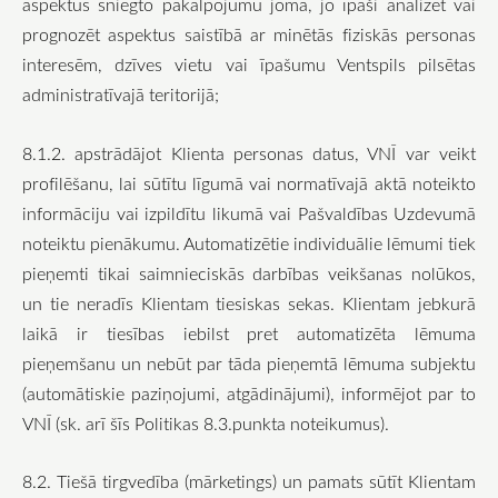
aspektus sniegto pakalpojumu jomā, jo īpaši analizēt vai
prognozēt aspektus saistībā ar minētās fiziskās personas
interesēm, dzīves vietu vai īpašumu Ventspils pilsētas
administratīvajā teritorijā;
8.1.2. apstrādājot Klienta personas datus, VNĪ var veikt
profilēšanu, lai sūtītu līgumā vai normatīvajā aktā noteikto
informāciju vai izpildītu likumā vai Pašvaldības Uzdevumā
noteiktu pienākumu. Automatizētie individuālie lēmumi tiek
pieņemti tikai saimnieciskās darbības veikšanas nolūkos,
un tie neradīs Klientam tiesiskas sekas. Klientam jebkurā
laikā ir tiesības iebilst pret automatizēta lēmuma
pieņemšanu un nebūt par tāda pieņemtā lēmuma subjektu
(automātiskie paziņojumi, atgādinājumi), informējot par to
VNĪ (sk. arī šīs Politikas 8.3.punkta noteikumus).
8.2. Tiešā tirgvedība (mārketings) un pamats sūtīt Klientam