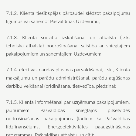
7.1.2. Klienta tiesībspējas pārbaudei slēdzot pakalpojumu
līgumus vai saņemot Pašvaldības Uzdevumu;
7.1.3. Klienta sūdzību izskatīšanai un atbalsta (t.sk.
tehniskā atbalsta) nodrošināšanai saistībā ar sniegtajiem
pakalpojumiem un saņemtajiem Uzdevumiem;
7.1.4. efektīvas naudas plūsmas pārvaldīšanai, t.sk., Klienta
maksājumu un parādu administrēšanai, parādu atgūšanas
darbību veikšanai (brīdināšana, tiesvedība, piedziņa);
7.1.5. Klienta informēšanai par uzņēmuma pakalpojumiem,
jaunumiem Pašvaldības sniegtajos pilsētvides
nodrošināšanas pakalpojumos (tādiem kā Pašvaldības
līdzfinansējums, Energoefektivitātes paaugstināšanas
programmas, Pašvaldības atbalstu un citi);