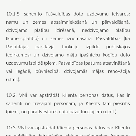
10.1.8. saņemto Pašvaldības doto uzdevumu ietvaros:
namu un zemes apsaimniekošanā un pārvaldīšanā,
dzīvojamo platību izīrēšanā, nedzīvojamo platību
(komercplatību) un zemes iznomāšanā, Pašvaldības (kā
Pasūtītājas pārstāvja funkciju izpildē publiskajos
iepirkumos) un dzīvojamo māju īpašnieku kopību doto
uzdevumu izpildē (piem. Pašvaldības īpašuma atsavināšanā
vai iegādē, būvniecībā, dzīvojamās mājas renovācija
u.tml.).
10.2. VNĪ var apstrādāt Klienta personas datus, kas ir
saņemti no trešajām personām, ja Klients tam piekritis
(piem., no parādvēstures datu bāžu turētājiem u.tml.).
10.3. VNĪ var apstrādāt Klienta personas datus par Klientu
no publiskām datu bāzēm, citiem uzņēmumiem (saņemot