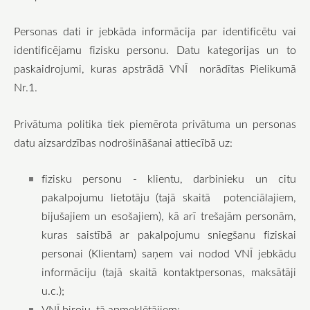
Personas dati ir jebkāda informācija par identificētu vai
identificējamu fizisku personu. Datu kategorijas un to
paskaidrojumi, kuras apstrādā VNĪ norādītas Pielikumā
Nr.1.
Privātuma politika tiek piemērota privātuma un personas
datu aizsardzības nodrošināšanai attiecībā uz:
fizisku personu - klientu, darbinieku un citu
pakalpojumu lietotāju (tajā skaitā potenciālajiem,
bijušajiem un esošajiem), kā arī trešajām personām,
kuras saistībā ar pakalpojumu sniegšanu fiziskai
personai (Klientam) saņem vai nodod VNĪ jebkādu
informāciju (tajā skaitā kontaktpersonas, maksātāji
u.c.);
VNĪ biroju, tā apmeklētājiem;