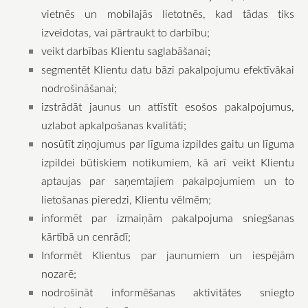
vietnēs un mobilajās lietotnēs, kad tādas tiks
izveidotas, vai pārtraukt to darbību;
veikt darbības Klientu saglabāšanai;
segmentēt Klientu datu bāzi pakalpojumu efektīvākai
nodrošināšanai;
izstrādāt jaunus un attīstīt esošos pakalpojumus,
uzlabot apkalpošanas kvalitāti;
nosūtīt ziņojumus par līguma izpildes gaitu un līguma
izpildei būtiskiem notikumiem, kā arī veikt Klientu
aptaujas par saņemtajiem pakalpojumiem un to
lietošanas pieredzi, Klientu vēlmēm;
informēt par izmaiņām pakalpojuma sniegšanas
kārtībā un cenrādī;
Informēt Klientus par jaunumiem un iespējām
nozarē;
nodrošināt informēšanas aktivitātes sniegto