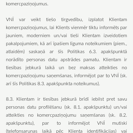
komercpaziņojumus.
VNĪ var veikt tiešo tirgvedību, izplatot Klientam
komercpaziņojumus, lai Klients vienmēr tiktu informēts par
jauniem, moderniem un/vai tieši Klientam izveidotiem
pakalpojumiem, kā arī īpašiem līguma noteikumiem (piem.,
atlaidēm) saskaņā ar šīs Politikas 6.3. apakšpunktā
norādīto personas datu apstrādes pamatu. Klientam ir
tiesības jebkurā laikā un bez maksas atteikties no
komercpaziņojumu saņemšanas, informējot par to VNĪ (sk.
arī šīs Politikas 8.3. apakšpunkta noteikumus).
8.3. Klientam ir tiesības jebkurā brīdī iebilst pret savu
personas datu profilēšanu (sk. 8.1. apakšpunktu) un/vai
atteikties no komercpaziņojumu saņemšanas (sk. 8.2.
apakšpunktu), par to informējot VNĪ mutiski
(telefonsarunas laikā pēc Klienta identifikācijas) vai