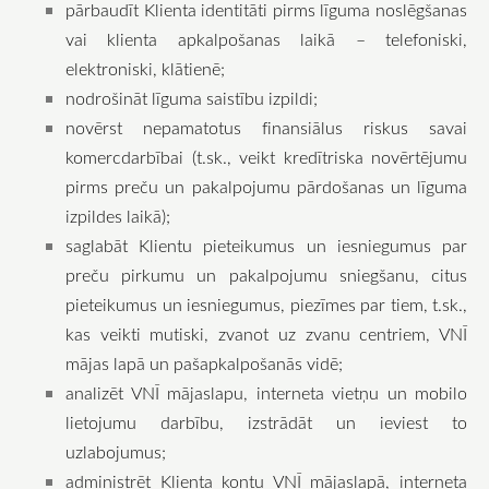
pārbaudīt Klienta identitāti pirms līguma noslēgšanas
vai klienta apkalpošanas laikā – telefoniski,
elektroniski, klātienē;
nodrošināt līguma saistību izpildi;
novērst nepamatotus finansiālus riskus savai
komercdarbībai (t.sk., veikt kredītriska novērtējumu
pirms preču un pakalpojumu pārdošanas un līguma
izpildes laikā);
saglabāt Klientu pieteikumus un iesniegumus par
preču pirkumu un pakalpojumu sniegšanu, citus
pieteikumus un iesniegumus, piezīmes par tiem, t.sk.,
kas veikti mutiski, zvanot uz zvanu centriem, VNĪ
mājas lapā un pašapkalpošanās vidē;
analizēt VNĪ mājaslapu, interneta vietņu un mobilo
lietojumu darbību, izstrādāt un ieviest to
uzlabojumus;
administrēt Klienta kontu VNĪ mājaslapā, interneta