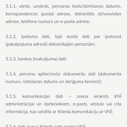
5.1.1. vārds, uzvārds, personas kods/dzimšanas datums,
korespondences (pasta) adrese, deklarētās dzīvesvietas
adrese, telefona numurs un e-pasta adrese;
5.1.2. īpašuma dati, tajā skaitā dati par īpašumā
(pakalpojuma adresē) deklarētajām personām;
5.1.3. bankas (maksājuma) dati;
5.1.4. personu apliecinošo dokumentu dati (dokumenta
numurs, izdošanas datums un derīguma termiņš);
5.1.5. komunikācijas dati – zvana ieraksts VNĪ
administrācijai un darbiniekiem, e-pasts, vēstule vai cita
informācija, kas saistīta ar Klienta komunikāciju ar VNĪ;
5.1.6. dati, kurus Klients pats paziņo VNĪ;