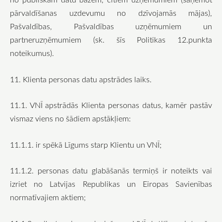
pārvaldīšanas uzdevumu no dzīvojamās mājas),
Pašvaldības, Pašvaldības uzņēmumiem un
partneruzņēmumiem (sk. šīs Politikas 12.punkta
noteikumus).
11. Klienta personas datu apstrādes laiks.
11.1. VNĪ apstrādās Klienta personas datus, kamēr pastāv
vismaz viens no šādiem apstākļiem:
11.1.1. ir spēkā Līgums starp Klientu un VNĪ;
11.1.2. personas datu glabāšanās termiņš ir noteikts vai
izriet no Latvijas Republikas un Eiropas Savienības
normatīvajiem aktiem;