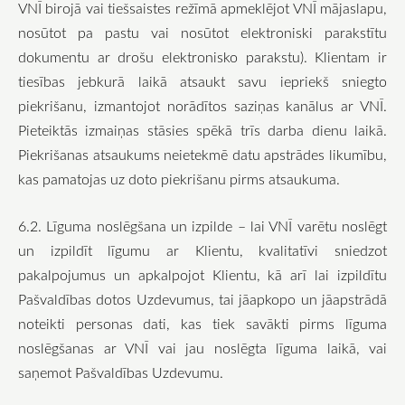
VNĪ birojā vai tiešsaistes režīmā apmeklējot VNĪ mājaslapu,
nosūtot pa pastu vai nosūtot elektroniski parakstītu
dokumentu ar drošu elektronisko parakstu). Klientam ir
tiesības jebkurā laikā atsaukt savu iepriekš sniegto
piekrišanu, izmantojot norādītos saziņas kanālus ar VNĪ.
Pieteiktās izmaiņas stāsies spēkā trīs darba dienu laikā.
Piekrišanas atsaukums neietekmē datu apstrādes likumību,
kas pamatojas uz doto piekrišanu pirms atsaukuma.
6.2. Līguma noslēgšana un izpilde – lai VNĪ varētu noslēgt
un izpildīt līgumu ar Klientu, kvalitatīvi sniedzot
pakalpojumus un apkalpojot Klientu, kā arī lai izpildītu
Pašvaldības dotos Uzdevumus, tai jāapkopo un jāapstrādā
noteikti personas dati, kas tiek savākti pirms līguma
noslēgšanas ar VNĪ vai jau noslēgta līguma laikā, vai
saņemot Pašvaldības Uzdevumu.