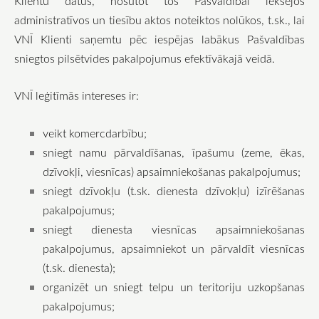
Klientu datus, nosūtot tos Pašvaldībai iekšējos
administratīvos un tiesību aktos noteiktos nolūkos, t.sk., lai
VNĪ Klienti saņemtu pēc iespējas labākus Pašvaldības
sniegtos pilsētvides pakalpojumus efektīvākajā veidā.
VNĪ leģitīmās intereses ir:
veikt komercdarbību;
sniegt namu pārvaldīšanas, īpašumu (zeme, ēkas,
dzīvokļi, viesnīcas) apsaimniekošanas pakalpojumus;
sniegt dzīvokļu (t.sk. dienesta dzīvokļu) izīrēšanas
pakalpojumus;
sniegt dienesta viesnīcas apsaimniekošanas
pakalpojumus, apsaimniekot un pārvaldīt viesnīcas
(t.sk. dienesta);
organizēt un sniegt telpu un teritoriju uzkopšanas
pakalpojumus;