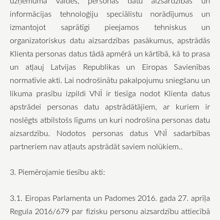
uzņēmuma valdes, personas datu aizsardzības un
informācijas tehnoloģiju speciālistu norādījumus un
izmantojot saprātīgi pieejamos tehniskus un
organizatoriskus datu aizsardzības pasākumus, apstrādās
Klienta personas datus tādā apmērā un kārtībā, kā to prasa
un atļauj Latvijas Republikas un Eiropas Savienības
normatīvie akti. Lai nodrošinātu pakalpojumu sniegšanu un
likuma prasību izpildi VNĪ ir tiesīga nodot Klienta datus
apstrādei personas datu apstrādātājiem, ar kuriem ir
noslēgts atbilstošs līgums un kuri nodrošina personas datu
aizsardzību. Nodotos personas datus VNĪ sadarbības
partneriem nav atļauts apstrādāt saviem nolūkiem..
3. Piemērojamie tiesību akti:
3.1. Eiropas Parlamenta un Padomes 2016. gada 27. aprīļa
Regula 2016/679 par fizisku personu aizsardzību attiecībā