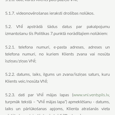
5.1.7. videonovērošanas ieraksti drošības nolūkos.
5.2. VNĪ apstrādā šādus datus par pakalpojumu
izmantošanu šīs Politikas 7.punktā norādītajiem nolūkiem:
5.2.1. telefona numuri, e-pasta adreses, adreses un
telefona numuri, no kuriem Klients zvana vai nosūta
īsziņas/ziņas VNĪ;
5.2.2. datums, laiks, ilgums un zvana/īsziņas saturs, kuru
Klients veic/nosūta VNĪ;
5.2.3. dati par VNĪ mājas lapas (
www.vni.ventspils.lv
,
turpmāk tekstā – “VNĪ mājas lapa”) apmeklēšanu - datums,
laiks un pārlūkošanas apjoms, Klienta atrašanās vieta