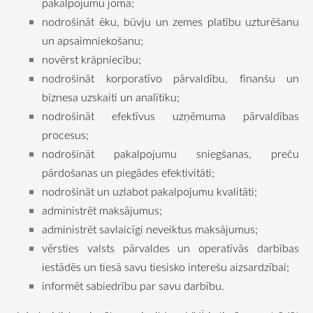
pakalpojumu jomā;
nodrošināt ēku, būvju un zemes platību uzturēšanu
un apsaimniekošanu;
novērst krāpniecību;
nodrošināt korporatīvo pārvaldību, finanšu un
biznesa uzskaiti un analītiku;
nodrošināt efektīvus uzņēmuma pārvaldības
procesus;
nodrošināt pakalpojumu sniegšanas, preču
pārdošanas un piegādes efektivitāti;
nodrošināt un uzlabot pakalpojumu kvalitāti;
administrēt maksājumus;
administrēt savlaicīgi neveiktus maksājumus;
vērsties valsts pārvaldes un operatīvās darbības
iestādēs un tiesā savu tiesisko interešu aizsardzībai;
informēt sabiedrību par savu darbību.