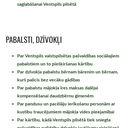
saglabāšanai Ventspils pilsētā
PABALSTI, DZĪVOKĻI
Par Ventspils valstspilsētas pašvaldības sociālajiem
pabalstiem un to piešķiršanas kārtību
Par dzīvokļa pabalstu bērnam bārenim un bērnam,
kurš palicis bez vecāku gādības
Par pabalstu mājokļa īres maksas daļējai
kompensēšanai daudzbērnu ģimenēm
Par pandusu un pacēlāju ierīkošanu personām ar
kustību traucējumiem mājokļa vides pieejamībai
Par kārtību, kādā Ventspils pilsētā tiek sniegta
pašvaldības palīdzība dzīvokļa jautājumu risināšanā