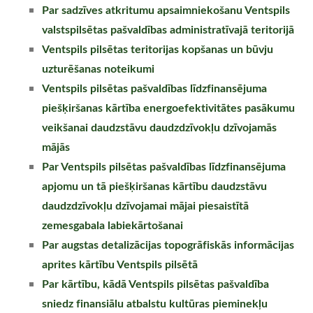
Par sadzīves atkritumu apsaimniekošanu Ventspils
valstspilsētas pašvaldības administratīvajā teritorijā
Ventspils pilsētas teritorijas kopšanas un būvju
uzturēšanas noteikumi
Ventspils pilsētas pašvaldības līdzfinansējuma
piešķiršanas kārtība energoefektivitātes pasākumu
veikšanai daudzstāvu daudzdzīvokļu dzīvojamās
mājās
Par Ventspils pilsētas pašvaldības līdzfinansējuma
apjomu un tā piešķiršanas kārtību daudzstāvu
daudzdzīvokļu dzīvojamai mājai piesaistītā
zemesgabala labiekārtošanai
Par augstas detalizācijas topogrāfiskās informācijas
aprites kārtību Ventspils pilsētā
Par kārtību, kādā Ventspils pilsētas pašvaldība
sniedz finansiālu atbalstu kultūras pieminekļu