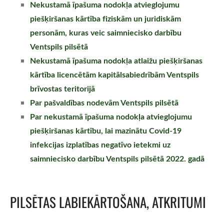
Nekustamā īpašuma nodokļa atvieglojumu
piešķiršanas kārtība fiziskām un juridiskām
personām, kuras veic saimniecisko darbību
Ventspils pilsētā
Nekustamā īpašuma nodokļa atlaižu piešķiršanas
kārtība licencētām kapitālsabiedrībām Ventspils
brīvostas teritorijā
Par pašvaldības nodevām Ventspils pilsētā
Par nekustamā īpašuma nodokļa atvieglojumu
piešķiršanas kārtību, lai mazinātu Covid-19
infekcijas izplatības negatīvo ietekmi uz
saimniecisko darbību Ventspils pilsētā 2022. gadā
PILSĒTAS LABIEKĀRTOŠANA, ATKRITUMI