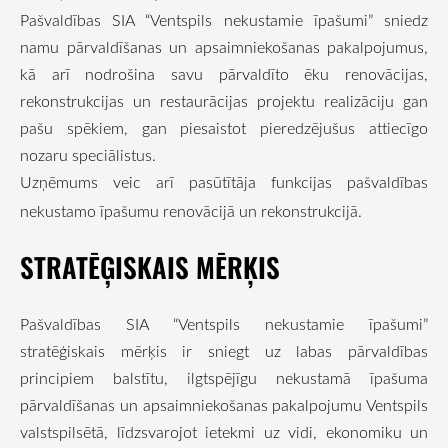
Pašvaldības SIA “Ventspils nekustamie īpašumi” sniedz
namu pārvaldīšanas un apsaimniekošanas pakalpojumus,
kā arī nodrošina savu pārvaldīto ēku renovācijas,
rekonstrukcijas un restaurācijas projektu realizāciju gan
pašu spēkiem, gan piesaistot pieredzējušus attiecīgo
nozaru speciālistus.
Uzņēmums veic arī pasūtītāja funkcijas pašvaldības
nekustamo īpašumu renovācijā un rekonstrukcijā.
STRATĒĢISKAIS MĒRĶIS
Pašvaldības SIA “Ventspils nekustamie īpašumi”
stratēģiskais mērķis ir sniegt uz labas pārvaldības
principiem balstītu, ilgtspējīgu nekustamā īpašuma
pārvaldīšanas un apsaimniekošanas pakalpojumu Ventspils
valstspilsētā, līdzsvarojot ietekmi uz vidi, ekonomiku un