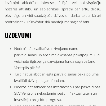
ievērojot sabiedrības intereses, tādējādi veicinot vispārēju
nozares attīstību un sabiedrības izpratni par ērtu, drošu,
pievilcīgu un vidi saudzējošu dzīves un darba telpu, kā arī
nodrošinot kultūrvēsturiskā mantojuma saglabāšanu.
UZDEVUMI
Nodrošināt kvalitatīvu dzīvojamo namu
pārvaldīšanas un apsaimniekošanas pakalpojumu, lai
veicinātu ilgtspējīga dzīvojamā fonda saglabāšanu
Ventspils pilsētā.
Turpināt uzlabot sniegtā pārvaldīšanas pakalpojuma
kvalitāti dzīvojamajam fondam.
Nodrošināt sabiedrības informēšanu par pašvaldības
SIA “Ventspils nekustamie īpašumi” aktualitātēm un
investīciju projektu progresu.
Turpināt projektu sagatavošanu, iesniegšanu un to