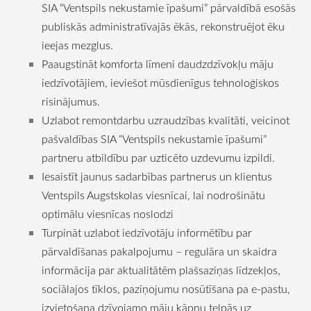
SIA “Ventspils nekustamie īpašumi” pārvaldībā esošās
publiskās administratīvajās ēkās, rekonstruējot ēku
ieejas mezglus.
Paaugstināt komforta līmeni daudzdzīvokļu māju
iedzīvotājiem, ieviešot mūsdienīgus tehnoloģiskos
risinājumus.
Uzlabot remontdarbu uzraudzības kvalitāti, veicinot
pašvaldības SIA “Ventspils nekustamie īpašumi”
partneru atbildību par uzticēto uzdevumu izpildi.
Iesaistīt jaunus sadarbības partnerus un klientus
Ventspils Augstskolas viesnīcai, lai nodrošinātu
optimālu viesnīcas noslodzi
Turpināt uzlabot iedzīvotāju informētību par
pārvaldīšanas pakalpojumu – regulāra un skaidra
informācija par aktualitātēm plašsaziņas līdzekļos,
sociālajos tīklos, paziņojumu nosūtīšana pa e-pastu,
izvietošana dzīvojamo māju kāpņu telpās uz