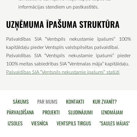
informācijas stendiem un pastkastītēs.
UZŅĒMUMA ĪPAŠUMA STRUKTŪRA
Pašvaldības SIA “Ventspils nekustamie īpašumi” 100%
kapitāldaļu pieder Ventspils valstspilsētas pašvaldībai.
Pašvaldības SIA “Ventspils nekustamie īpašumi” pieder
100% meitas sabiedrības SIA “Ventmalas māja” kapitāldaļu.
Pašvaldības SIA “Ventspils nekustamie īpašumi” statūti
SĀKUMS
PAR MUMS
KONTAKTI
KUR ZVANĪT?
PĀRVALDĪŠANA
PROJEKTI
SLUDINĀJUMI
IZNOMĀJAM
IZSOLES
VIESNĪCA
VENTSPILS TIRGUS
"SAULES MĀJAS"