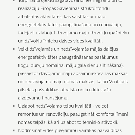
realizāciju Eiropas Savienības struktūrfondu
atbalstītās aktivitātēs, kas saistītas ar māju
energoefektivitātes paaugstināšanu un renovāciju,
tādejādi uzlabojot dzīvojamo māju dzīvokļu īpašnieku
un dzīvokļu īrnieku dzīves vides kvalitāti.
Veikt dzīvojamās un nedzīvojamās mājās daļējus
energoefektivitātes paaugstināšanas pasākumus
(logu, durvju nomaiņa, māju gala sienu siltināšana),
piesaistot dzīvojamo māju apsaimniekošanas maksas
un nedzīvojamo māju nomas maksas, kā arī Ventspils
pilsētas pašvaldības atbalsta un kredītiestāžu
aizdevumu finansējumu.
Uzlabot nedzīvojamo telpu kvalitāti - veicot
remontus un renovāciju, paaugstināt komforta līmeni
nomas telpās, kā arī uzlabot to tehnisko stāvokli.
Nodrošināt vides pieejamību vairākās pašvaldības