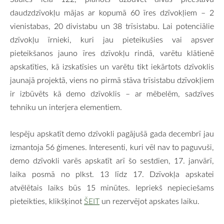
daudzdzīvokļu mājas ar kopumā 60 īres dzīvokļiem – 2
vienistabas, 20 divistabu un 38 trīsistabu. Lai potenciālie
dzīvokļu īrnieki, kuri jau pieteikušies vai apsver
pieteikšanos jauno īres dzīvokļu rindā, varētu klātienē
apskatīties, kā izskatīsies un varētu tikt iekārtots dzīvoklis
jaunajā projektā, viens no pirmā stāva trīsistabu dzīvokļiem
ir izbūvēts kā demo dzīvoklis – ar mēbelēm, sadzīves
tehniku un interjera elementiem.
Iespēju apskatīt demo dzīvokli pagājušā gada decembrī jau
izmantoja 56 ģimenes. Interesenti, kuri vēl nav to paguvuši,
demo dzīvokli varēs apskatīt arī šo sestdien, 17. janvārī,
laika posmā no plkst. 13 līdz 17. Dzīvokļa apskatei
atvēlētais laiks būs 15 minūtes. Iepriekš nepieciešams
pieteikties, klikšķinot
ŠEIT
un rezervējot apskates laiku.