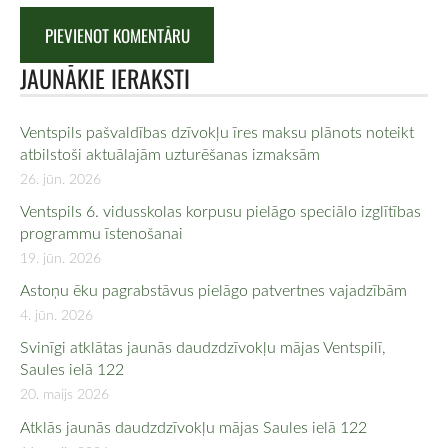
JAUNĀKIE IERAKSTI
Ventspils pašvaldības dzīvokļu īres maksu plānots noteikt
atbilstoši aktuālajām uzturēšanas izmaksām
26. jūn. 2026
Ventspils 6. vidusskolas korpusu pielāgo speciālo izglītības
programmu īstenošanai
19. jūn. 2026
Astoņu ēku pagrabstāvus pielāgo patvertnes vajadzībām
4. jūn. 2026
Svinīgi atklātas jaunās daudzdzīvokļu mājas Ventspilī,
Saules ielā 122
20. maijs 2026
Atklās jaunās daudzdzīvokļu mājas Saules ielā 122