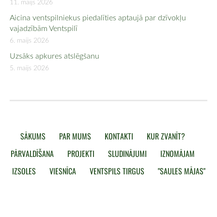
11. maijs 2026
Aicina ventspilniekus piedalīties aptaujā par dzīvokļu
vajadzībām Ventspilī
6. maijs 2026
Uzsāks apkures atslēgšanu
5. maijs 2026
SĀKUMS
PAR MUMS
KONTAKTI
KUR ZVANĪT?
PĀRVALDĪŠANA
PROJEKTI
SLUDINĀJUMI
IZNOMĀJAM
IZSOLES
VIESNĪCA
VENTSPILS TIRGUS
"SAULES MĀJAS"