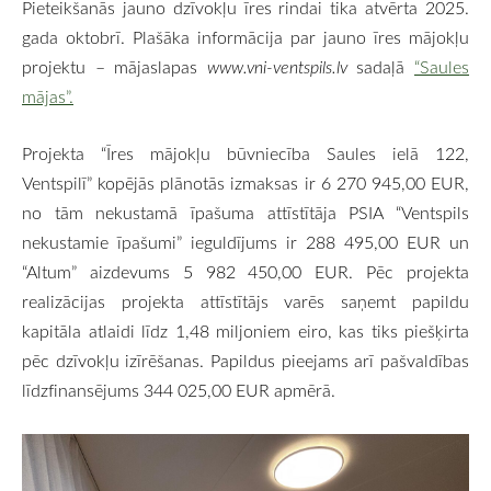
Pieteikšanās jauno dzīvokļu īres rindai tika atvērta 2025.
gada oktobrī. Plašāka informācija par jauno īres mājokļu
projektu – mājaslapas
www.vni-ventspils.lv
sadaļā
“Saules
mājas”.
Projekta “Īres mājokļu būvniecība Saules ielā 122,
Ventspilī” kopējās plānotās izmaksas ir 6 270 945,00 EUR,
no tām nekustamā īpašuma attīstītāja PSIA “Ventspils
nekustamie īpašumi” ieguldījums ir 288 495,00 EUR un
“Altum” aizdevums 5 982 450,00 EUR. Pēc projekta
realizācijas projekta attīstītājs varēs saņemt papildu
kapitāla atlaidi līdz 1,48 miljoniem eiro, kas tiks piešķirta
pēc dzīvokļu izīrēšanas. Papildus pieejams arī pašvaldības
līdzfinansējums 344 025,00 EUR apmērā.