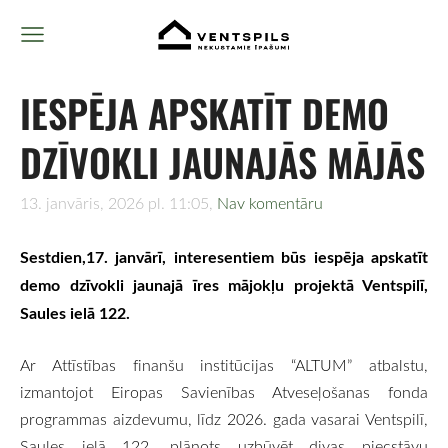
IESPĒJA APSKATĪT DEMO
DZĪVOKLI JAUNAJĀS MĀJĀS
13. janvāris, 2026 pl. 11:05,
Nav komentāru
Sestdien,17. janvārī, interesentiem būs iespēja apskatīt
demo dzīvokli jaunajā īres mājokļu projektā Ventspilī,
Saules ielā 122.
Ar Attīstības finanšu institūcijas “ALTUM” atbalstu,
izmantojot Eiropas Savienības Atveseļošanas fonda
programmas aizdevumu, līdz 2026. gada vasarai Ventspilī,
Saules ielā 122, plānots uzbūvēt divas piecstāvu