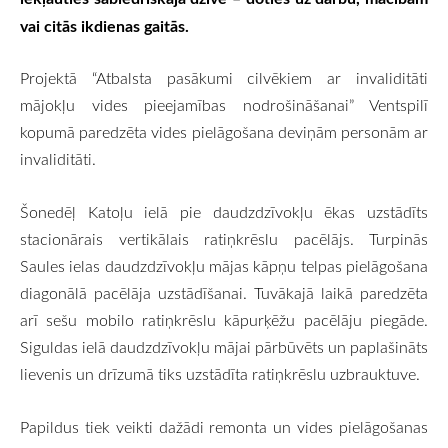
vai citās ikdienas gaitās.
Projektā “Atbalsta pasākumi cilvēkiem ar invaliditāti
mājokļu vides pieejamības nodrošināšanai” Ventspilī
kopumā paredzēta vides pielāgošana deviņām personām ar
invaliditāti.
Šonedēļ Katoļu ielā pie daudzdzīvokļu ēkas uzstādīts
stacionārais vertikālais ratiņkrēslu pacēlājs. Turpinās
Saules ielas daudzdzīvokļu mājas kāpņu telpas pielāgošana
diagonālā pacēlāja uzstādīšanai. Tuvākajā laikā paredzēta
arī sešu mobilo ratiņkrēslu kāpurķēžu pacēlāju piegāde.
Siguldas ielā daudzdzīvokļu mājai pārbūvēts un paplašināts
lievenis un drīzumā tiks uzstādīta ratiņkrēslu uzbrauktuve.
Papildus tiek veikti dažādi remonta un vides pielāgošanas