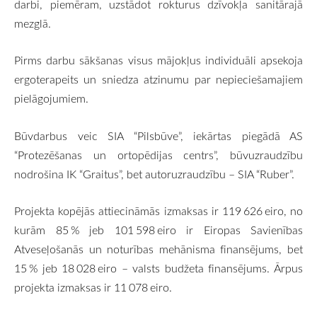
darbi, piemēram, uzstādot rokturus dzīvokļa sanitārajā
mezglā.
Pirms darbu sākšanas visus mājokļus individuāli apsekoja
ergoterapeits un sniedza atzinumu par nepieciešamajiem
pielāgojumiem.
Būvdarbus veic SIA “Pilsbūve”, iekārtas piegādā AS
“Protezēšanas un ortopēdijas centrs”, būvuzraudzību
nodrošina IK “Graitus”, bet autoruzraudzību – SIA “Ruber”.
Projekta kopējās attiecināmās izmaksas ir 119 626 eiro, no
kurām 85 % jeb 101 598 eiro ir Eiropas Savienības
Atveseļošanās un noturības mehānisma finansējums, bet
15 % jeb 18 028 eiro – valsts budžeta finansējums. Ārpus
projekta izmaksas ir 11 078 eiro.