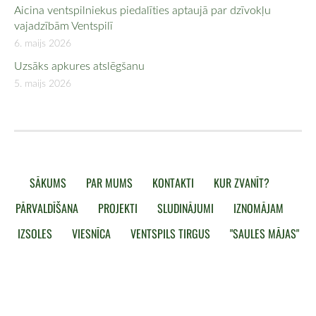
Aicina ventspilniekus piedalīties aptaujā par dzīvokļu
vajadzībām Ventspilī
6. maijs 2026
Uzsāks apkures atslēgšanu
5. maijs 2026
SĀKUMS
PAR MUMS
KONTAKTI
KUR ZVANĪT?
PĀRVALDĪŠANA
PROJEKTI
SLUDINĀJUMI
IZNOMĀJAM
IZSOLES
VIESNĪCA
VENTSPILS TIRGUS
"SAULES MĀJAS"