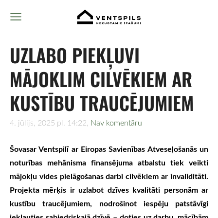
UZLABO PIEKĻUVI
MĀJOKLIM CILVĒKIEM AR
KUSTĪBU TRAUCĒJUMIEM
4. jūlijs, 2025 pl. 14:22,
Nav komentāru
Šovasar Ventspilī ar Eiropas Savienības Atveseļošanās un
noturības mehānisma finansējuma atbalstu tiek veikti
mājokļu vides pielāgošanas darbi cilvēkiem ar invaliditāti.
Projekta mērķis ir uzlabot dzīves kvalitāti personām ar
kustību traucējumiem, nodrošinot iespēju patstāvīgi
iekļauties sabiedriskajā dzīvē – doties uz darbu, mācībām