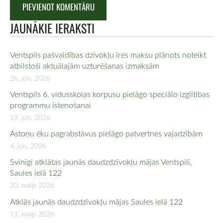
JAUNĀKIE IERAKSTI
Ventspils pašvaldības dzīvokļu īres maksu plānots noteikt
atbilstoši aktuālajām uzturēšanas izmaksām
26. jūn. 2026
Ventspils 6. vidusskolas korpusu pielāgo speciālo izglītības
programmu īstenošanai
19. jūn. 2026
Astoņu ēku pagrabstāvus pielāgo patvertnes vajadzībām
4. jūn. 2026
Svinīgi atklātas jaunās daudzdzīvokļu mājas Ventspilī,
Saules ielā 122
20. maijs 2026
Atklās jaunās daudzdzīvokļu mājas Saules ielā 122
11. maijs 2026