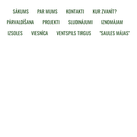
SĀKUMS
PAR MUMS
KONTAKTI
KUR ZVANĪT?
PĀRVALDĪŠANA
PROJEKTI
SLUDINĀJUMI
IZNOMĀJAM
IZSOLES
VIESNĪCA
VENTSPILS TIRGUS
"SAULES MĀJAS"