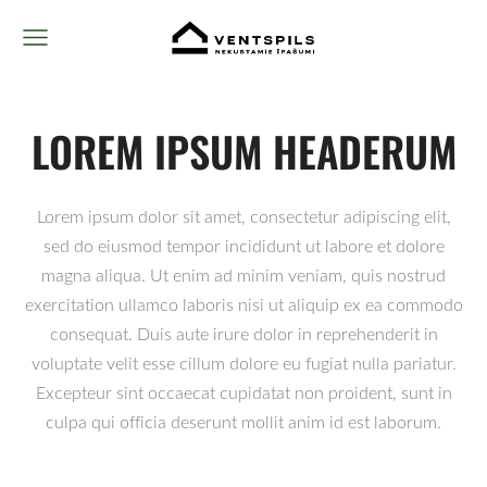
LOREM IPSUM HEADERUM
Lorem ipsum dolor sit amet, consectetur adipiscing elit,
sed do eiusmod tempor incididunt ut labore et dolore
magna aliqua. Ut enim ad minim veniam, quis nostrud
exercitation ullamco laboris nisi ut aliquip ex ea commodo
consequat. Duis aute irure dolor in reprehenderit in
voluptate velit esse cillum dolore eu fugiat nulla pariatur.
Excepteur sint occaecat cupidatat non proident, sunt in
culpa qui officia deserunt mollit anim id est laborum.