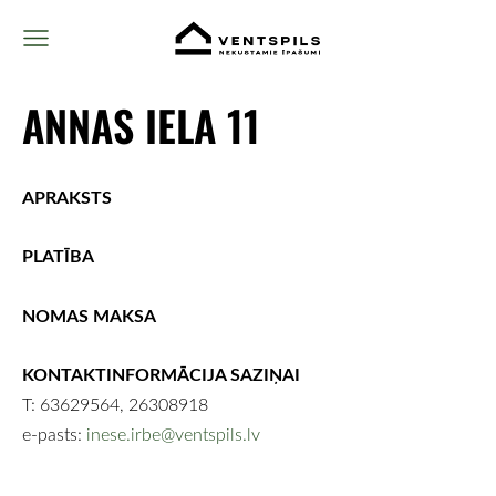
ANNAS IELA 11
APRAKSTS
PLATĪBA
NOMAS MAKSA
KONTAKTINFORMĀCIJA SAZIŅAI
T: 63629564, 26308918
e-pasts:
inese.irbe@ventspils.lv